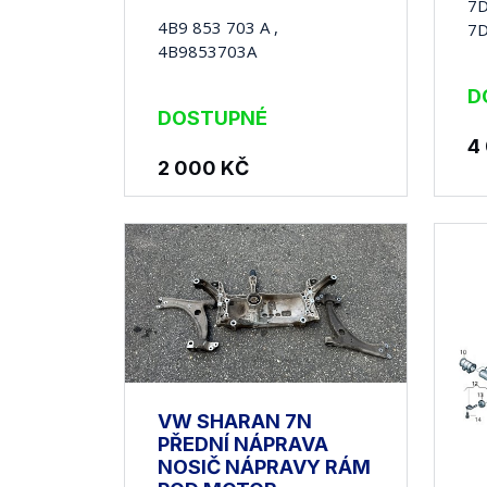
7D
4B9 853 703 A ,
7
4B9853703A
D
DOSTUPNÉ
4
2 000
KČ
VW SHARAN 7N
PŘEDNÍ NÁPRAVA
NOSIČ NÁPRAVY RÁM