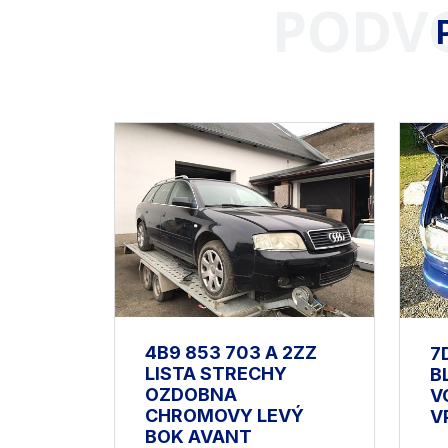
PODVO
4B9 853 703 A 2ZZ
7
LISTA STRECHY
B
OZDOBNA
V
CHROMOVY LEVÝ
V
BOK AVANT