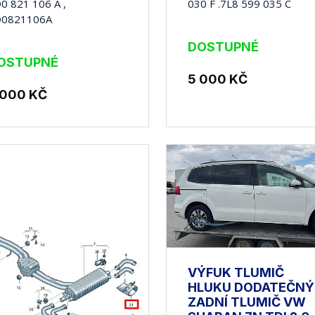
0 821 106 A ,
030 F .7L8 599 035 C
D0821106A
DOSTUPNÉ
OSTUPNÉ
5 000
KČ
 000
KČ
VÝFUK TLUMIČ
HLUKU DODATEČNÝ
ZADNÍ TLUMIČ VW