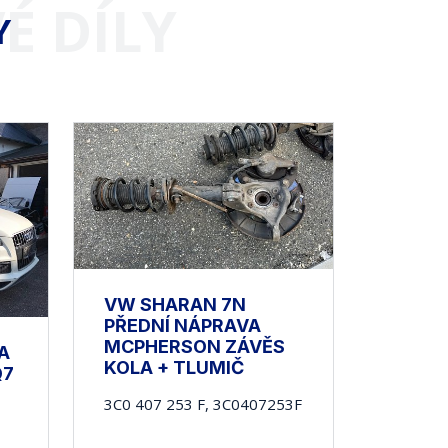
É DÍLY
Y
VW SHARAN 7N
PŘEDNÍ NÁPRAVA
MCPHERSON ZÁVĚS
A
KOLA + TLUMIČ
Q7
3C0 407 253 F, 3C0407253F