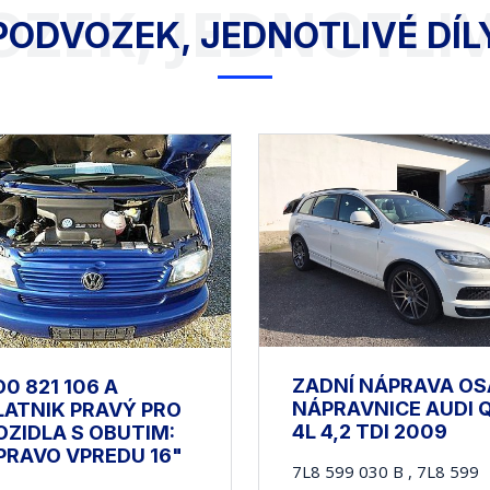
ZEK, JEDNOTLIV
PODVOZEK, JEDNOTLIVÉ DÍL
ZADNÍ NÁPRAVA OS
D0 821 106 A
NÁPRAVNICE AUDI 
LATNIK PRAVÝ PRO
4L 4,2 TDI 2009
OZIDLA S OBUTIM:
PRAVO VPREDU 16"
7L8 599 030 B , 7L8 599