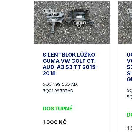
SILENTBLOK LŮŽKO
U
GUMA VW GOLF GTI
V
AUDI A3 S3 TT 2015-
S
2018
S
G
5Q0 199 555 AD,
5Q
5Q0199555AD
5
DOSTUPNÉ
D
1 000
KČ
1