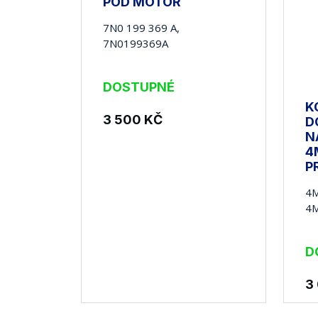
POD MOTOR
7N0 199 369 A,
7N0199369A
DOSTUPNÉ
K
3 500
KČ
D
N
4
P
4M
4
D
3