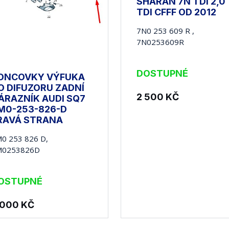
SHARAN 7N TDI 2,0
TDI CFFF OD 2012
7N0 253 609 R ,
7N0253609R
DOSTUPNÉ
ONCOVKY VÝFUKA
O DIFUZORU ZADNÍ
2 500
KČ
ÁRAZNÍK AUDI SQ7
M0-253-826-D
RAVÁ STRANA
0 253 826 D,
M0253826D
OSTUPNÉ
 000
KČ