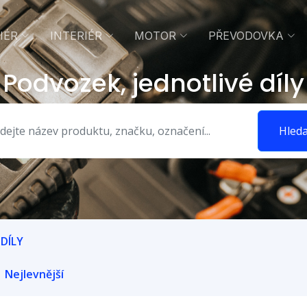
IÉR
INTERIÉR
MOTOR
PŘEVODOVKA
Podvozek, jednotlivé díly
Hleda
DÍLY
Nejlevnější