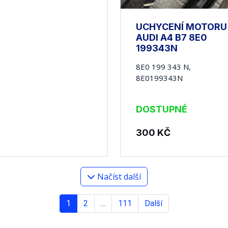
UCHYCENÍ MOTORU
AUDI A4 B7 8E0
199343N
8E0 199 343 N,
8E0199343N
DOSTUPNÉ
300
KČ
Načíst další
1
2
...
111
Další