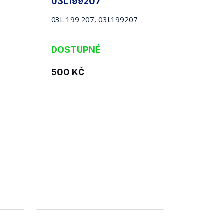
03L199207
03L 199 207, 03L199207
DOSTUPNÉ
500
KČ