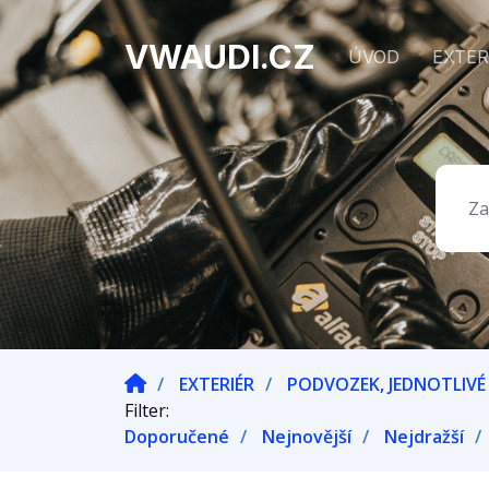
VWAUDI.CZ
ÚVOD
EXTER
EXTERIÉR
PODVOZEK, JEDNOTLIVÉ 
Filter:
Doporučené
Nejnovější
Nejdražší