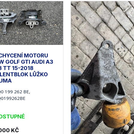
CHYCENÍ MOTORU
W GOLF GTI AUDI A3
3 TT 15-2018
ILENTBLOK LŮŽKO
UMA
0 199 262 BE,
Q0199262BE
OSTUPNÉ
 000
KČ