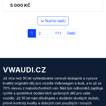
5 000
KČ
Načíst další
1
2
...
111
Další
VWAUDI.CZ
Již více než 30 let vyhledáváme cenově dostupné a vysoce
kvalitní originální díly pro vozidla Volkswagen a Audi, a to až se
70% slevou z maloobchodních cen. Náš tým odborníků zajišťuje
rychlé a spolehlivé dodání těch správných dílů pro vaše
vozidlo. Již 30 let nám důvěřujete s dodáním skvělých služeb,
přísné kontroly kvality a dobrých cen použitých i nových