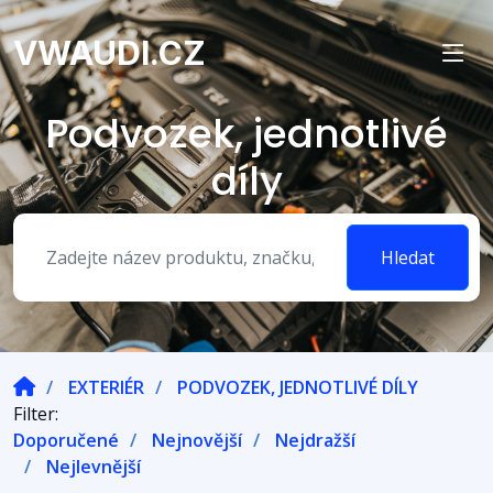
VWAUDI.CZ
Podvozek, jednotlivé
díly
Hledat
EXTERIÉR
PODVOZEK, JEDNOTLIVÉ DÍLY
Filter:
Doporučené
Nejnovější
Nejdražší
Nejlevnější