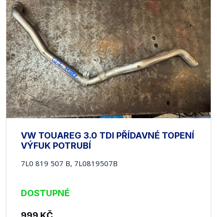
VW TOUAREG 3.0 TDI PŘÍDAVNÉ TOPENÍ
VÝFUK POTRUBÍ
7L0 819 507 B, 7L0819507B
DOSTUPNÉ
999
KČ