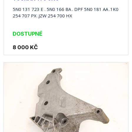
5N0 131 723 E . 5N0 166 BA . DPF 5N0 181 AA .1K0
254 707 PX .JZW 254 700 HX
DOSTUPNÉ
8 000
KČ