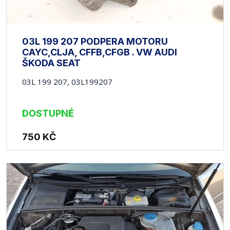
03L 199 207 PODPERA MOTORU
CAYC,CLJA, CFFB,CFGB . VW AUDI
ŠKODA SEAT
03L 199 207, 03L199207
DOSTUPNÉ
750
KČ