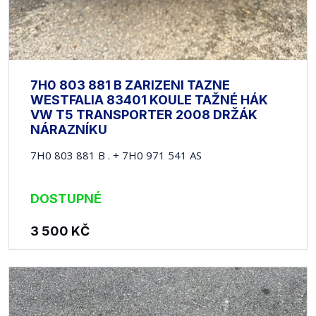
7H0 803 881 B ZARIZENI TAZNE
WESTFALIA 83401 KOULE TAŽNÉ HÁK
VW T5 TRANSPORTER 2008 DRŽÁK
NÁRAZNÍKU
7H0 803 881 B . + 7H0 971 541 AS
DOSTUPNÉ
3 500
KČ