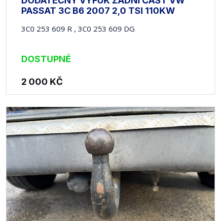
DODATEČNÝ VÝFUK ZADNÍ ČÁST VW
PASSAT 3C B6 2007 2,0 TSI 110KW
3C0 253 609 R , 3C0 253 609 DG
DOSTUPNÉ
2 000
KČ