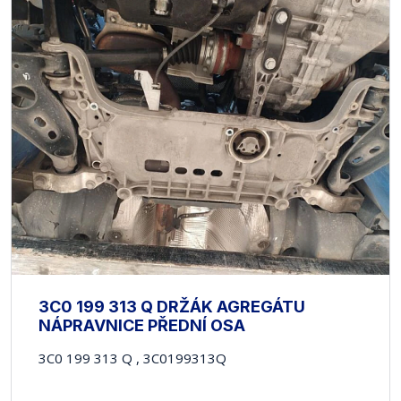
3C0 199 313 Q DRŽÁK AGREGÁTU
NÁPRAVNICE PŘEDNÍ OSA
3C0 199 313 Q , 3C0199313Q