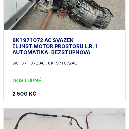
8K1 971 072 AC SVAZEK
EL.INST.MOTOR.PROSTORU L.R. 1
AUTOMATIKA- BEZSTUPNOVA
8K1 971 072 AC , 8K1971072AC
DOSTUPNÉ
2 500
KČ