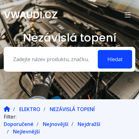
VWAUDI.CZ
Nezávislá topení
Hledat
ELEKTRO
NEZÁVISLÁ TOPENÍ
Filter:
Doporučené
Nejnovější
Nejdražší
Nejlevnější