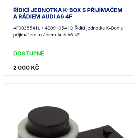
ŘÍDICÍ JEDNOTKA K-BOX S PŘIJÍMAČEM
A RÁDIEM AUDI A6 4F
4F0035541L / 4E0910541Q Řídicí jednotka K-Box s
přijímačem a rádiem Audi A6 4F
DOSTUPNÉ
2 000
KČ