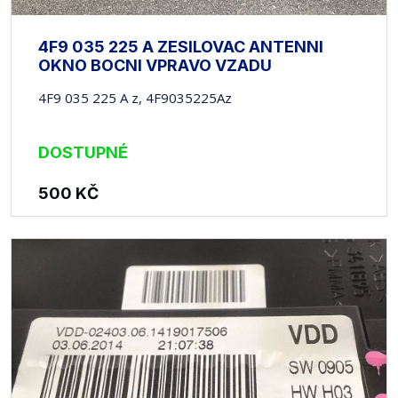
4F9 035 225 A ZESILOVAC ANTENNI
OKNO BOCNI VPRAVO VZADU
4F9 035 225 A z, 4F9035225Az
DOSTUPNÉ
500
KČ