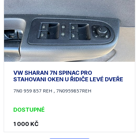
VW SHARAN 7N SPINAC PRO
STAHOVANI OKEN U ŘIDIČE LEVÉ DVEŘE
7N0 959 857 REH , 7N0959857REH
DOSTUPNÉ
1 000
KČ