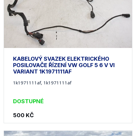
KABELOVÝ SVAZEK ELEKTRICKÉHO
POSILOVAČE ŘÍZENÍ VW GOLF 5 6 V VI
VARIANT 1K1971111AF
1k1971111af, 1k1971111af
DOSTUPNÉ
500
KČ