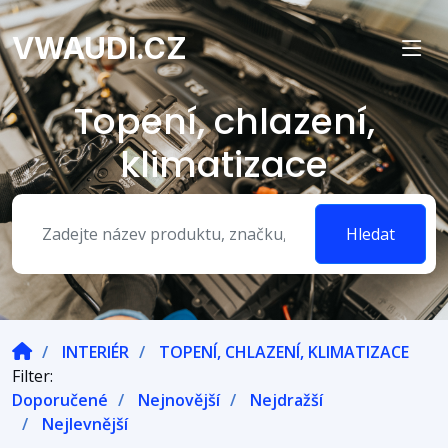
VWAUDI.CZ
Topení, chlazení,
klimatizace
Hledat
INTERIÉR
TOPENÍ, CHLAZENÍ, KLIMATIZACE
Filter:
Doporučené
Nejnovější
Nejdražší
Nejlevnější