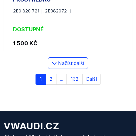
2E0 820 721 J, 2E0820721J
DOSTUPNÉ
1 500
KČ
Načíst další
1
2
...
132
Další
VWAUDI.CZ