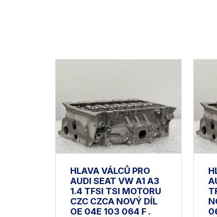
HLAVA VÁLCŮ PRO
H
AUDI SEAT VW A1 A3
A
1.4 TFSI TSI MOTORU
T
CZC CZCA NOVÝ DÍL
N
OE 04E 103 064 F .
0