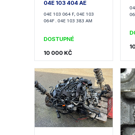
04E 103 404 AE
04
04E 103 064 F, 04E 103
06
064F . 04E 103 383 AM
D
DOSTUPNÉ
1
10 000
KČ