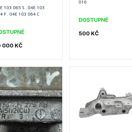
016
E 103 065 S . 04E 103
4 F . 04E 103 064 C
DOSTUPNÉ
OSTUPNÉ
500
KČ
0 000
KČ