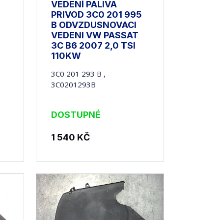
VEDENÍ PALIVA
PRIVOD 3C0 201 995
B ODVZDUSNOVACI
VEDENI VW PASSAT
3C B6 2007 2,0 TSI
110KW
3C0 201 293 B ,
3C0201293B
DOSTUPNÉ
1 540
KČ