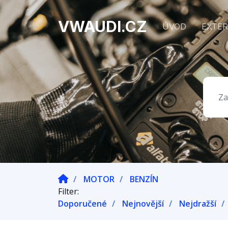
VWAUDI.CZ
ÚVOD
EXTER
MOTOR
BENZÍN
Filter:
Doporučené
Nejnovější
Nejdražší