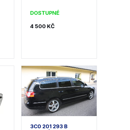
DOSTUPNÉ
4 500
KČ
3C0 201 293 B