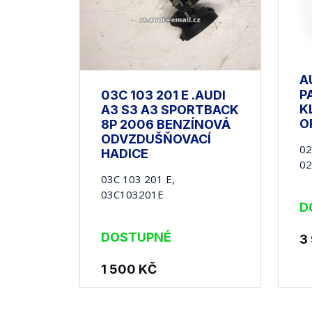
A
P
03C 103 201 E .AUDI
K
A3 S3 A3 SPORTBACK
O
8P 2006 BENZÍNOVÁ
ODVZDUŠŇOVACÍ
02
HADICE
0
03C 103 201 E,
03C103201E
D
DOSTUPNÉ
3
1 500
KČ