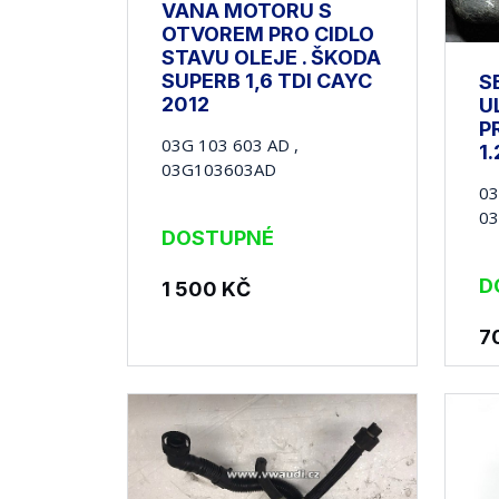
VANA MOTORU S
OTVOREM PRO CIDLO
STAVU OLEJE . ŠKODA
SUPERB 1,6 TDI CAYC
S
2012
U
P
03G 103 603 AD ,
1
03G103603AD
03
0
DOSTUPNÉ
D
1 500
KČ
7