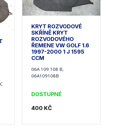
KRYT ROZVODOVÉ
SKŘÍNĚ KRYT
ROZVODOVÉHO
T
ŘEMENE VW GOLF 1.6
1997-2000 1 J 1595
CCM
06A 109 108 B,
06A109108B
8C
DOSTUPNÉ
400
KČ