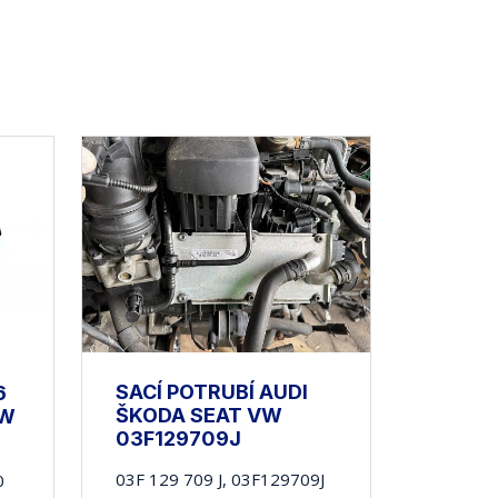
SACÍ POTRUBÍ AUDI
6
ŠKODA SEAT VW
VW
03F129709J
03F 129 709 J, 03F129709J
0