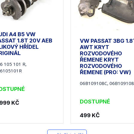
UDI A4 B5 VW
ASSAT 1.8T 20V AEB
VW PASSAT 3BG 1.8
LIKOVÝ HŘÍDEL
AWT KRYT
RIGINÁL
ROZVODOVÉHO
ŘEMENE KRYT
6 105 101 R,
ROZVODOVÉHO
26105101R
ŘEMENE (PRO: VW)
06B109108C, 06B10910
OSTUPNÉ
DOSTUPNÉ
 999
KČ
499
KČ