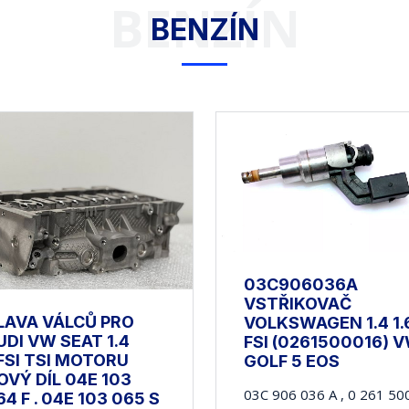
BENZÍN
BENZÍN
03C906036A
VSTŘIKOVAČ
LAVA VÁLCŮ PRO
VOLKSWAGEN 1.4 1.
UDI VW SEAT 1.4
FSI (0261500016) 
FSI TSI MOTORU
GOLF 5 EOS
OVÝ DÍL 04E 103
03C 906 036 A , 0 261 50
64 F . 04E 103 065 S