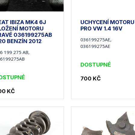
EAT IBIZA MK4 6J
UCHYCENÍ MOTORU
LOŽENÍ MOTORU
PRO VW 1.4 16V
RAVÉ 036199275AB
036199275AE,
.20 BENZÍN 2012
036199275AE
6 199 275 AB,
36199275AB
DOSTUPNÉ
OSTUPNÉ
700
KČ
00
KČ