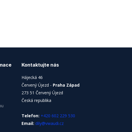
rmace
Kontaktujte nás
Hájecká 46
Červený Újezd -
Praha Západ
273 51 Červený Újezd
Česká republika
pu
Telefon:
+420 602 229 530
Email:
dily@vwaudi.cz