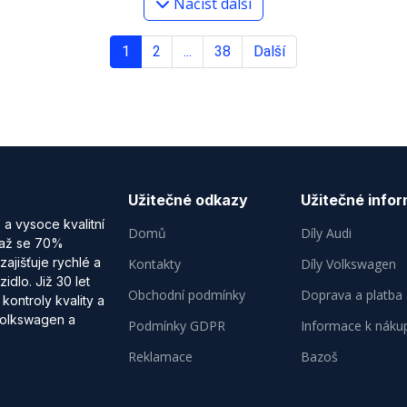
Načíst další
1
2
...
38
Další
Užitečné odkazy
Užitečné info
a vysoce kvalitní
Domů
Díly Audi
o až se 70%
ajišťuje rychlé a
Kontakty
Díly Volkswagen
idlo. Již 30 let
Obchodní podmínky
Doprava a platba
kontroly kvality a
 Volkswagen a
Podmínky GDPR
Informace k náku
Reklamace
Bazoš