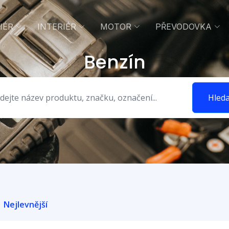
IÉR
INTERIÉR
MOTOR
PŘEVODOVKA
Benzín
Hleda
Nejlevnější