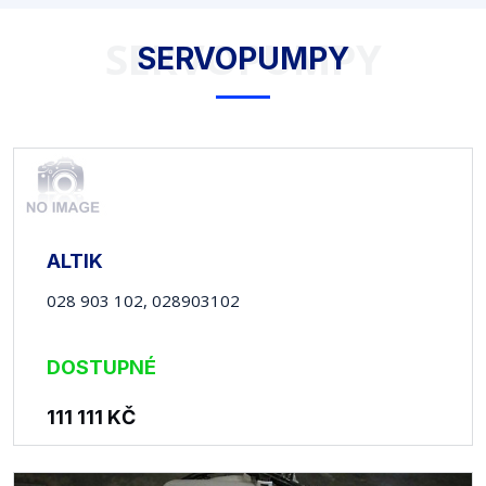
SERVOPUMPY
SERVOPUMPY
ALTIK
028 903 102, 028903102
DOSTUPNÉ
111 111
KČ