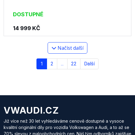
DOSTUPNÉ
14 999
KČ
Načíst další
1
2
...
22
Další
VWAUDI.CZ
Již více než 30 let vyhledáváme cenově dostupné a vysoce
kvalitní originální díly pro vozidla Volkswagen a Audi, a to až se
70% slevou z maloobchodních cen. Náš tým odborníků zajišťuje