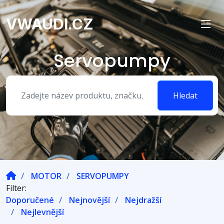
VWAUDI.CZ
Servopumpy
Hledat
MOTOR
SERVOPUMPY
Filter:
Doporučené
Nejnovější
Nejdražší
Nejlevnější