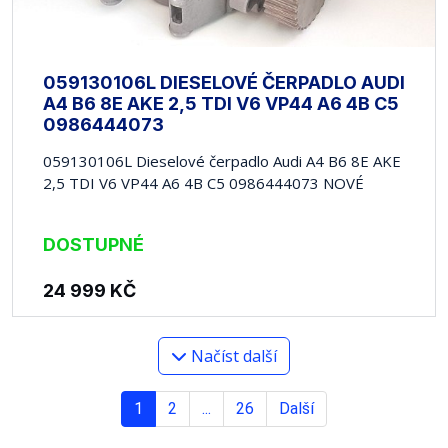
059130106L DIESELOVÉ ČERPADLO AUDI
A4 B6 8E AKE 2,5 TDI V6 VP44 A6 4B C5
0986444073
059130106L Dieselové čerpadlo Audi A4 B6 8E AKE
2,5 TDI V6 VP44 A6 4B C5 0986444073 NOVÉ
DOSTUPNÉ
24 999
KČ
Načíst další
1
2
...
26
Další