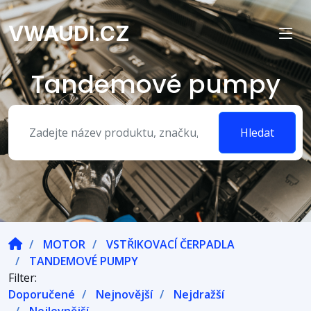
VWAUDI.CZ
Tandemové pumpy
Hledat
MOTOR
VSTŘIKOVACÍ ČERPADLA
TANDEMOVÉ PUMPY
Filter:
Doporučené
Nejnovější
Nejdražší