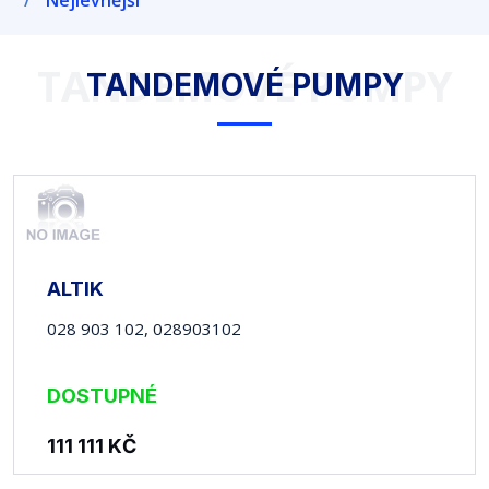
Nejlevnější
TANDEMOVÉ PUMPY
TANDEMOVÉ PUMPY
ALTIK
028 903 102, 028903102
DOSTUPNÉ
111 111
KČ