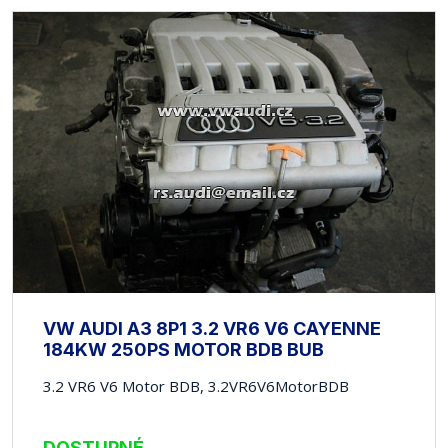
VW AUDI A3 8P1 3.2 VR6 V6 CAYENNE
184KW 250PS MOTOR BDB BUB
3.2 VR6 V6 Motor BDB, 3.2VR6V6MotorBDB
DOSTUPNÉ