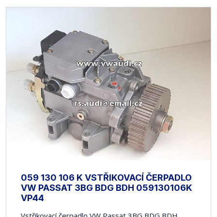
059 130 106 K VSTŘIKOVACÍ ČERPADLO
VW PASSAT 3BG BDG BDH 059130106K
VP44
Vstřikovací čerpadlo VW Passat 3BG BDG BDH