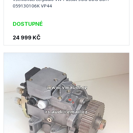
059130106K VP44
DOSTUPNÉ
24 999
KČ