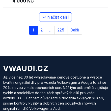
14 000
KČ
Načíst další
1
2
...
225
Další
VWAUDI.CZ
Již více než 30 let vyhledáváme cenově dostupné a vysoce
kvalitní originální díly pro vozidla Volkswagen a Audi, a to až se
70% slevou z maloobchodních cen. Náš tým odborníků zajišťuje
rychlé a spolehlivé dodání těch správných dílů pro vaše
vozidlo. Již 30 let nám důvěřujete s dodáním skvělých služeb,
přísné kontroly kvality a dobrých cen použitých i nových
originálních dílů Volkswagen a Audi.