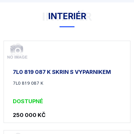
INTERIÉR
INTERIÉR
7L0 819 087 K SKRIN S VYPARNIKEM
7L0 819 087 K
DOSTUPNÉ
250 000
KČ