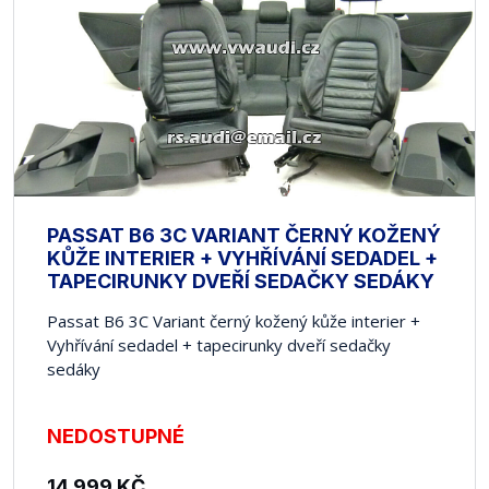
PASSAT B6 3C VARIANT ČERNÝ KOŽENÝ
KŮŽE INTERIER + VYHŘÍVÁNÍ SEDADEL +
TAPECIRUNKY DVEŘÍ SEDAČKY SEDÁKY
Passat B6 3C Variant černý kožený kůže interier +
Vyhřívání sedadel + tapecirunky dveří sedačky
sedáky
NEDOSTUPNÉ
14 999
KČ