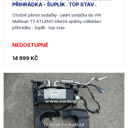
PŘIHRÁDKA - ŠUPLÍK . TOP STAV .
Otočné pilotní sedačky- zadní sedačka do VW
Multivan T5 ATLANIS loketní opěrky odkládací
přihrádka - šuplík . top stav .
NEDOSTUPNÉ
14 999
KČ