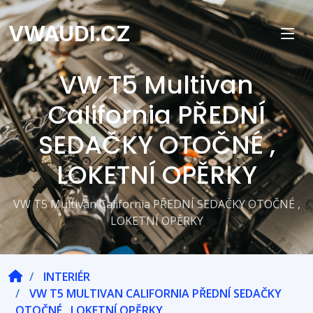
VWAUDI.CZ
VW T5 Multivan
California PŘEDNÍ
SEDAČKY OTOČNÉ ,
LOKETNÍ OPĚRKY
VW T5 Multivan California PŘEDNÍ SEDAČKY OTOČNÉ ,
LOKETNÍ OPĚRKY
INTERIÉR
VW T5 MULTIVAN CALIFORNIA PŘEDNÍ SEDAČKY
OTOČNÉ , LOKETNÍ OPĚRKY