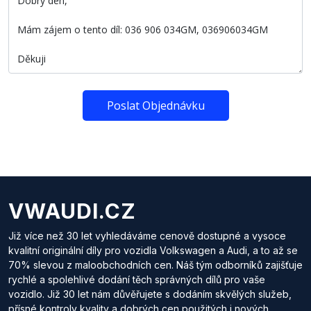
Poslat Objednávku
VWAUDI.CZ
Již více než 30 let vyhledáváme cenově dostupné a vysoce
kvalitní originální díly pro vozidla Volkswagen a Audi, a to až se
70% slevou z maloobchodních cen. Náš tým odborníků zajišťuje
rychlé a spolehlivé dodání těch správných dílů pro vaše
vozidlo. Již 30 let nám důvěřujete s dodáním skvělých služeb,
přísné kontroly kvality a dobrých cen použitých i nových