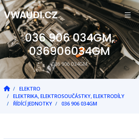
VWAUDI.CZ
036 906 034GM,
036906034GM
036 906 034GM
ELEKTRO
ELEKTRIKA, ELEKTROSOUČÁSTKY, ELEKTRODÍLY
ŘÍDÍCÍ JEDNOTKY
036 906 034GM