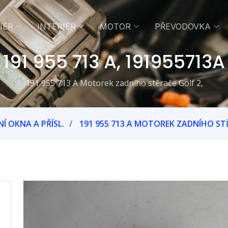
IÉR
INTERIÉR
MOTOR
PŘEVODOVKA
191 955 713 A, 191955713A
191 955 713 A Motorek zadního stěrače Golf 2,
NÍ OKNA A PŘÍSL.
191 955 713 A MOTOREK ZADNÍHO STĚ