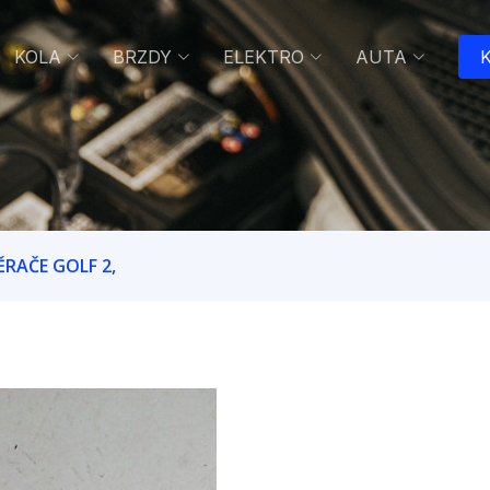
KOLA
BRZDY
ELEKTRO
AUTA
K
RAČE GOLF 2,