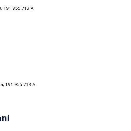
a, 191 955 713 A
a, 191 955 713 A
ání