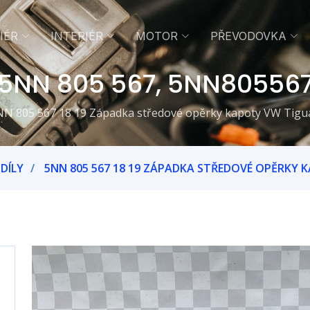
IÉR
INTERIÉR
MOTOR
PŘEVODOVKA
5NN 805 567, 5NN80556
NN 805 567 18 19 Západka středové opěrky kapoty VW Tigu
DÍLY
5NN 805 567 18 19 ZÁPADKA STŘEDOVÉ OPĚRKY 