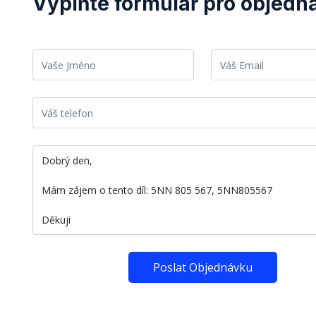
Vyplňte formulář pro objedn
Poslat Objednávku