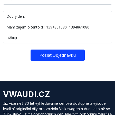
Poslat Objednávku
VWAUDI.CZ
Již více než 30 let vyhledáváme cenově dostupné a vysoce
kvalitní originální díly pro vozidla Volkswagen a Audi, a to až se
70% slevou z maloobchodních cen. Náš tým odborníků zajišťuje