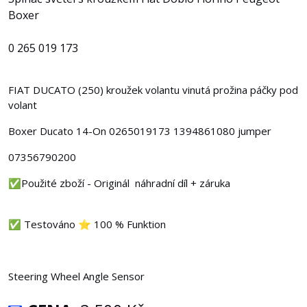
Boxer
0 265 019 173
FIAT DUCATO (250) kroužek volantu vinutá prožina páčky pod
volant
Boxer Ducato 14-On 0265019173 1394861080 jumper
07356790200
✅Použité zboží - Originál náhradní díl + záruka
✅ Testováno ⭐ 100 % Funktion
Steering Wheel Angle Sensor