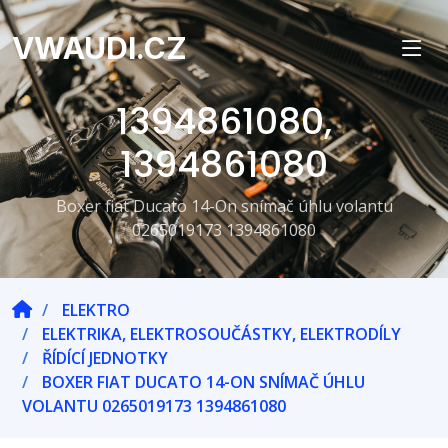
VWAUDI.CZ
1394861080,
1394861080
Boxer fiat Ducato 14-On snímač úhlu volantu
0265019173 1394861080
ELEKTRO
ELEKTRIKA, ELEKTROSOUČÁSTKY, ELEKTRODÍLY
ŘÍDÍCÍ JEDNOTKY
BOXER FIAT DUCATO 14-ON SNÍMAČ ÚHLU
VOLANTU 0265019173 1394861080