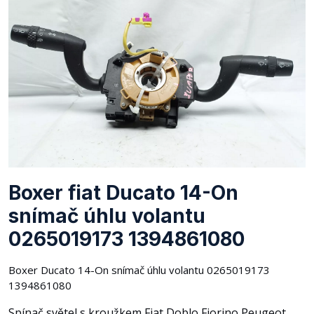
Boxer fiat Ducato 14-On
snímač úhlu volantu
0265019173 1394861080
Boxer Ducato 14-On snímač úhlu volantu 0265019173
1394861080
Spínač světel s kroužkem Fiat Doblo Fiorino Peugeot