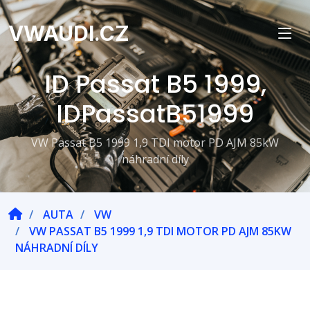
VWAUDI.CZ
ID Passat B5 1999,
IDPassatB51999
VW Passat B5 1999 1,9 TDI motor PD AJM 85kW
náhradní díly
AUTA
VW
VW PASSAT B5 1999 1,9 TDI MOTOR PD AJM 85KW
NÁHRADNÍ DÍLY