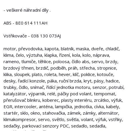
- veškeré náhradní díly .
ABS - 8E0 614 111AH
Vstřikovače - 038 130 073AJ
motor, převodovka, kapota, blatník, maska, dveře, chladič,
klima, čelo, výztuha, klapka, řízení, kola, kolo, náprava,
rameno, tlumiče, těhlice, poloosa, čídlo abs, servo, brzdy,
brzdový třmen, brzdič, podběh, práh, střecha, stropnice,
klika, sloupek, plato, roleta, hever, klíč, poklice, kotouče,
desky, řadící konzole, páka, ruční brzda, kryt, pásy, hadice,
trubky, čidlo, snímač, řídící jednotka motoru, senzor, potrubí,
katalyzátor, výparník, relé, páčky pod volant, tempomat,
přerušovač blinkru, koberec, plasty interiéru, zrcátko, výfuk,
EGR, intercooler, anténa, lampička, jednotka, cívka, kabely,
startér, sklo, okno, stahovačka, zámek, zámky, alternátor,
klimakompresor, servo, světlo, světla, volant, výfuk, vstřiky,
sedačky, parkovací senzory PDC, sedadlo, sedadla,