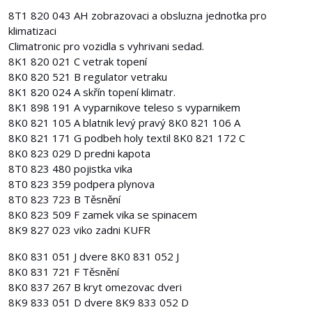
8T1 820 043 AH zobrazovaci a obsluzna jednotka pro
klimatizaci
Climatronic pro vozidla s vyhrivani sedad.
8K1 820 021 C vetrak topení
8K0 820 521 B regulator vetraku
8K1 820 024 A skřín topení klimatr.
8K1 898 191 A vyparnikove teleso s vyparnikem
8K0 821 105 A blatnik levý pravý 8K0 821 106 A
8K0 821 171 G podbeh holy textil 8K0 821 172 C
8K0 823 029 D predni kapota
8T0 823 480 pojistka vika
8T0 823 359 podpera plynova
8T0 823 723 B Těsnění
8K0 823 509 F zamek vika se spinacem
8K9 827 023 viko zadni KUFR
8K0 831 051 J dvere 8K0 831 052 J
8K0 831 721 F Těsnění
8K0 837 267 B kryt omezovac dveri
8K9 833 051 D dvere 8K9 833 052 D