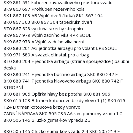
8K9 861 531 koberec zavazadloveho prostoru vzadu
8K9 863 697 Prohluben rezervniho kola
8K1 867 103 AB Výplň dveří (látka) 8K1 867 104
8K0 867 303 8K0 867 304 tapecírukn dveří
8T0 867 523 vyztuha strechy stropnice
8K9 867 979 Výplň zadního víka 4PK SOUL
8K9 867 973 A Výplň zadního víka horni
8K0 880 201 AG jednotka airbagu pro volant 6PS SOUL
8K0 971 589 A svazek el.instal. pro airbag
8T0 880 204 F jednotka airbagu (strana spolujezdce ) palubní
deska
8K0 880 241 F jednotka bocniho airbagu 8K0 880 242 F
8K0 880 741 F jednotka hlavoveho airbagu 8K0 880 742 F
STROPNÍ
8K0 881 905 Opěrka hlavy bez potahu 8K0 881 906
8K0 615 123 B trmen kotoucove brzdy vlevo 1 (1) 8K0 615
124 B trmen kotoucove brzdy vpravo
ZADNÍ NÁPRAVA 8K0 505 235 AA ram pomocny vzadu 1 2
8K0 505 145 B luzko guma-kov vpredu 2 3
8K0 505 145 C luzko guma-kov vzadu 2 4 8K0 505 219 E