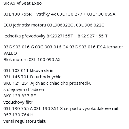
8R A6 4f Seat Exeo
03L 130 755R + vstřiky 4x 03L 130 277 + 03L 130 089A
ECU jednotka motoru 03L906022C . 03L 906 022C
Jednotka převodovky 8K2927155T 8K2 927 155 T
03G 903 016 G 03G 903 016 GX 03G 903 016 EX Alternator
VALEO
Blok motoru 03L 100 090 AX
03L 103 011 klikova skrin
03L 145 701 D turbodmychlo
8K0 121 251 AJ chladic chladiciho prostredku
s olejovym chladicem
8K0 133 837 BF
vzduchovy filtr
03L 130 755 A 03L 130 851 X cerpadlo vysokotlakove rail
057 130 764 H
ventil regulatoru tlaku