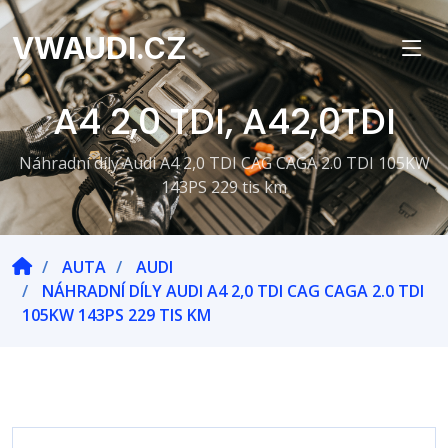
VWAUDI.CZ
A4 2,0 TDI, A42,0TDI
Náhradní díly Audi A4 2,0 TDI CAG CAGA 2.0 TDI 105KW
143PS 229 tis km
AUTA
AUDI
NÁHRADNÍ DÍLY AUDI A4 2,0 TDI CAG CAGA 2.0 TDI
105KW 143PS 229 TIS KM