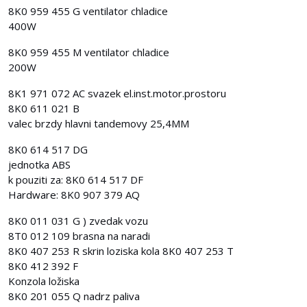
8K0 959 455 G ventilator chladice
400W
8K0 959 455 M ventilator chladice
200W
8K1 971 072 AC svazek el.inst.motor.prostoru
8K0 611 021 B
valec brzdy hlavni tandemovy 25,4MM
8K0 614 517 DG
jednotka ABS
k pouziti za: 8K0 614 517 DF
Hardware: 8K0 907 379 AQ
8K0 011 031 G ) zvedak vozu
8T0 012 109 brasna na naradi
8K0 407 253 R skrin loziska kola 8K0 407 253 T
8K0 412 392 F
Konzola ložiska
8K0 201 055 Q nadrz paliva