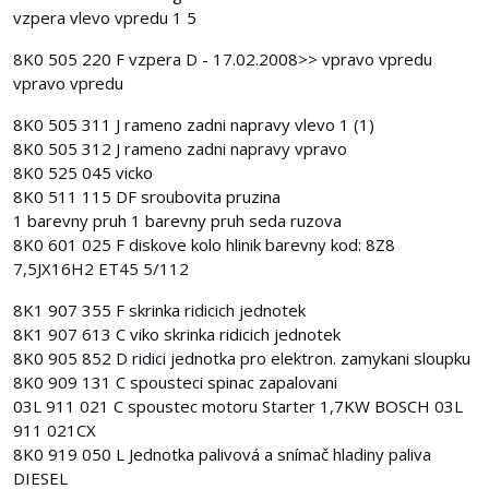
vzpera vlevo vpredu 1 5
8K0 505 220 F vzpera D - 17.02.2008>> vpravo vpredu
vpravo vpredu
8K0 505 311 J rameno zadni napravy vlevo 1 (1)
8K0 505 312 J rameno zadni napravy vpravo
8K0 525 045 vicko
8K0 511 115 DF sroubovita pruzina
1 barevny pruh 1 barevny pruh seda ruzova
8K0 601 025 F diskove kolo hlinik barevny kod: 8Z8
7,5JX16H2 ET45 5/112
8K1 907 355 F skrinka ridicich jednotek
8K1 907 613 C viko skrinka ridicich jednotek
8K0 905 852 D ridici jednotka pro elektron. zamykani sloupku
8K0 909 131 C spousteci spinac zapalovani
03L 911 021 C spoustec motoru Starter 1,7KW BOSCH 03L
911 021CX
8K0 919 050 L Jednotka palivová a snímač hladiny paliva
DIESEL