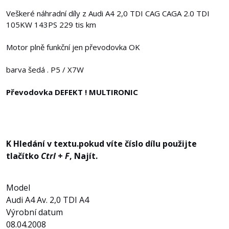
Veškeré náhradní díly z Audi A4 2,0 TDI CAG CAGA 2.0 TDI
105KW 143PS 229 tis km
Motor plně funkční jen převodovka OK
barva šedá . P5 / X7W
Převodovka DEFEKT ! MULTIRONIC
K Hledání v textu.pokud víte číslo dílu použijte
tlačítko
Ctrl
+
F
, Najít.
Model
Audi A4 Av. 2,0 TDI A4
Výrobní datum
08.04.2008