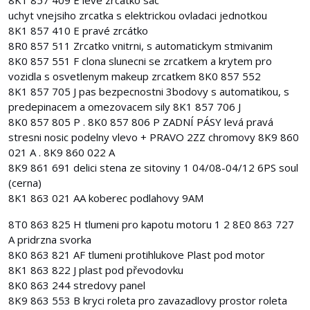
8K1 857 409 E levé zrcátko sac
uchyt vnejsiho zrcatka s elektrickou ovladaci jednotkou
8K1 857 410 E pravé zrcátko
8R0 857 511 Zrcatko vnitrni, s automatickym stmivanim
8K0 857 551 F clona slunecni se zrcatkem a krytem pro
vozidla s osvetlenym makeup zrcatkem 8K0 857 552
8K1 857 705 J pas bezpecnostni 3bodovy s automatikou, s
predepinacem a omezovacem sily 8K1 857 706 J
8K0 857 805 P . 8K0 857 806 P ZADNÍ PÁSY levá pravá
stresni nosic podelny vlevo + PRAVO 2ZZ chromovy 8K9 860
021 A . 8K9 860 022 A
8K9 861 691 delici stena ze sitoviny 1 04/08-04/12 6PS soul
(cerna)
8K1 863 021 AA koberec podlahovy 9AM
8T0 863 825 H tlumeni pro kapotu motoru 1 2 8E0 863 727
A pridrzna svorka
8K0 863 821 AF tlumeni protihlukove Plast pod motor
8K1 863 822 J plast pod převodovku
8K0 863 244 stredovy panel
8K9 863 553 B kryci roleta pro zavazadlovy prostor roleta