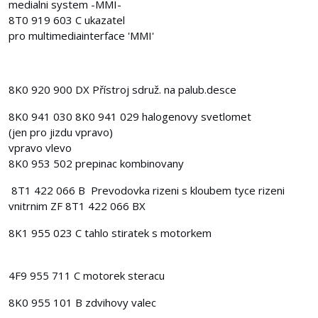
medialni system -MMI-
8T0 919 603 C ukazatel
pro multimediainterface 'MMI'
8K0 920 900 DX Přístroj sdruž. na palub.desce
8K0 941 030 8K0 941 029 halogenovy svetlomet
(jen pro jizdu vpravo)
vpravo vlevo
8K0 953 502 prepinac kombinovany
8T1 422 066 B Prevodovka rizeni s kloubem tyce rizeni
vnitrnim ZF 8T1 422 066 BX
8K1 955 023 C tahlo stiratek s motorkem
4F9 955 711 C motorek steracu
8K0 955 101 B zdvihovy valec