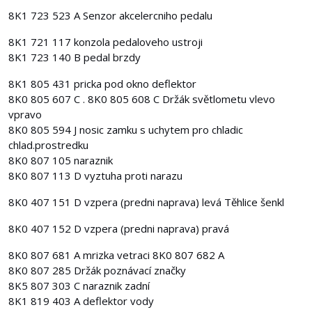
8K1 723 523 A Senzor akcelercniho pedalu
8K1 721 117 konzola pedaloveho ustroji
8K1 723 140 B pedal brzdy
8K1 805 431 pricka pod okno deflektor
8K0 805 607 C . 8K0 805 608 C Držák světlometu vlevo
vpravo
8K0 805 594 J nosic zamku s uchytem pro chladic
chlad.prostredku
8K0 807 105 naraznik
8K0 807 113 D vyztuha proti narazu
8K0 407 151 D vzpera (predni naprava) levá Těhlice šenkl
8K0 407 152 D vzpera (predni naprava) pravá
8K0 807 681 A mrizka vetraci 8K0 807 682 A
8K0 807 285 Držák poznávací značky
8K5 807 303 C naraznik zadní
8K1 819 403 A deflektor vody