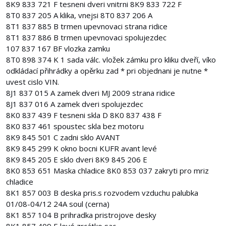
8K9 833 721 F tesneni dveri vnitrni 8K9 833 722 F
8T0 837 205 A klika, vnejsi 8T0 837 206 A
8T1 837 885 B trmen upevnovaci strana ridice
8T1 837 886 B trmen upevnovaci spolujezdec
107 837 167 BF vlozka zamku
8T0 898 374 K 1 sada válc. vložek zámku pro kliku dveří, víko
odkládací přihrádky a opěrku zad * pri objednani je nutne *
uvest cislo VIN.
8J1 837 015 A zamek dveri MJ 2009 strana ridice
8J1 837 016 A zamek dveri spolujezdec
8K0 837 439 F tesneni skla D 8K0 837 438 F
8K0 837 461 spoustec skla bez motoru
8K9 845 501 C zadni sklo AVANT
8K9 845 299 K okno bocni KUFR avant levé
8K9 845 205 E sklo dveri 8K9 845 206 E
8K0 853 651 Maska chladice 8K0 853 037 zakryti pro mriz
chladice
8K1 857 003 B deska pris.s rozvodem vzduchu palubka
01/08-04/12 24A soul (cerna)
8K1 857 104 B prihradka pristrojove desky