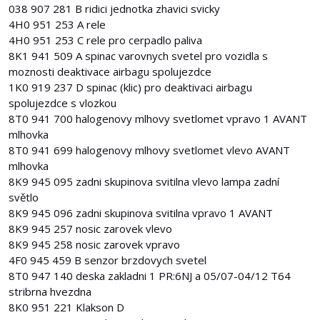
038 907 281 B ridici jednotka zhavici svicky
4H0 951 253 A rele
4H0 951 253 C rele pro cerpadlo paliva
8K1 941 509 A spinac varovnych svetel pro vozidla s
moznosti deaktivace airbagu spolujezdce
1K0 919 237 D spinac (klic) pro deaktivaci airbagu
spolujezdce s vlozkou
8T0 941 700 halogenovy mlhovy svetlomet vpravo 1 AVANT
mlhovka
8T0 941 699 halogenovy mlhovy svetlomet vlevo AVANT
mlhovka
8K9 945 095 zadni skupinova svitilna vlevo lampa zadní
světlo
8K9 945 096 zadni skupinova svitilna vpravo 1 AVANT
8K9 945 257 nosic zarovek vlevo
8K9 945 258 nosic zarovek vpravo
4F0 945 459 B senzor brzdovych svetel
8T0 947 140 deska zakladni 1 PR:6NJ a 05/07-04/12 T64
stribrna hvezdna
8K0 951 221 Klakson D