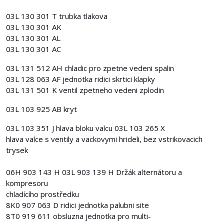
03L 130 301 T trubka tlakova
03L 130 301 AK
03L 130 301 AL
03L 130 301 AC
03L 131 512 AH chladic pro zpetne vedeni spalin
03L 128 063 AF jednotka ridici skrtici klapky
03L 131 501 K ventil zpetneho vedeni zplodin
03L 103 925 AB kryt
03L 103 351 J hlava bloku valcu 03L 103 265 X
hlava valce s ventily a vackovymi hrideli, bez vstrikovacich
trysek
06H 903 143 H 03L 903 139 H Držák alternátoru a
kompresoru
chladícího prostředku
8K0 907 063 D ridici jednotka palubni site
8T0 919 611 obsluzna jednotka pro multi-