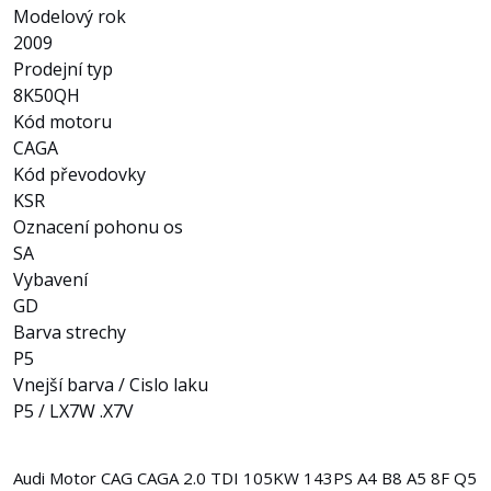
Modelový rok
2009
Prodejní typ
8K50QH
Kód motoru
CAGA
Kód převodovky
KSR
Oznacení pohonu os
SA
Vybavení
GD
Barva strechy
P5
Vnejší barva / Cislo laku
P5 / LX7W .X7V
Audi Motor CAG CAGA 2.0 TDI 105KW 143PS A4 B8 A5 8F Q5