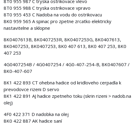
8T0 955 987 C tryska ostrikovace vlevo
8T0 955 988 C tryska ostrikovace vpravo
8T0 955 453 C Nadoba na vodu do ostrikovacu
8K0 959 565 A spinac pro zpetne zrcatko elektricky
nastavitelne a sklopne
8K0407613B, 8K0407253R, 8K0407253G, 8K0407613,
8K0407253, 8K0407253, 8K0 407 613, 8K0 407 253, 8K0
407 253
4G0407254B / 4G0407254 / 4G0-407-254-B, 8K0407607 /
8K0-407-607
8K1 422 893 CT ohebna hadice od kridloveho cerpadla k
prevodovce rizeni D servo
8K1 422 891 AJ hadice zpetneho toku (skrin rizeni > nadob.na
olej)
4F0 422 371 D nadobka na olej
8K0 422 887 AK hadice saní