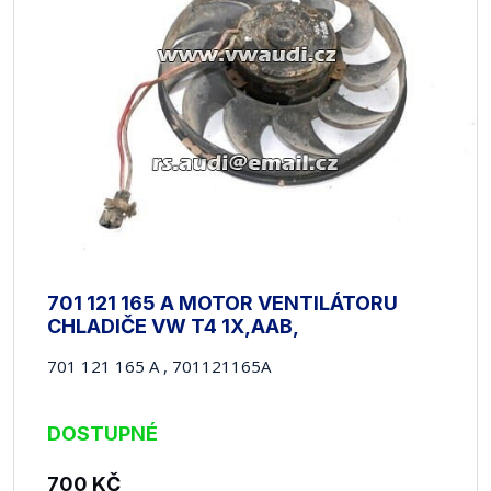
701 121 165 A MOTOR VENTILÁTORU
CHLADIČE VW T4 1X,AAB,
701 121 165 A , 701121165A
DOSTUPNÉ
700
KČ