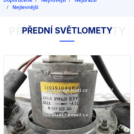
Doporučené
Nejnovější
Nejdražší
Nejlevnější
PŘEDNÍ SVĚTLOMETY
PŘEDNÍ SVĚTLOMETY