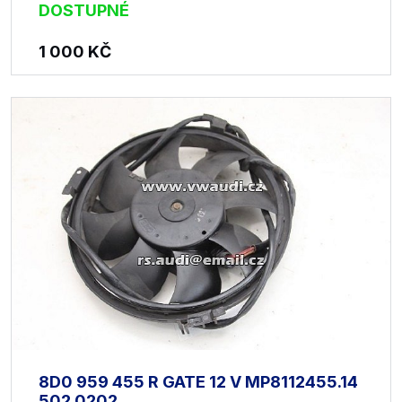
DOSTUPNÉ
1 000
KČ
8D0 959 455 R GATE 12 V MP8112455.14
502.0202