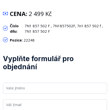
CENA:
2 499 Kč
Číslo
7N1 857 502 F , 7N1857502F, 7n1 857 502 f ,
dílu:
7N1 857 502 F
Pozice:
22248
Vyplňte formulář pro
objednání