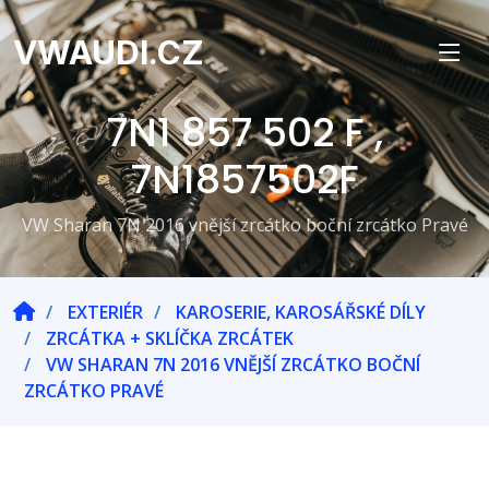
VWAUDI.CZ
7N1 857 502 F ,
7N1857502F
VW Sharan 7N 2016 vnější zrcátko boční zrcátko Pravé
EXTERIÉR
KAROSERIE, KAROSÁŘSKÉ DÍLY
ZRCÁTKA + SKLÍČKA ZRCÁTEK
VW SHARAN 7N 2016 VNĚJŠÍ ZRCÁTKO BOČNÍ
ZRCÁTKO PRAVÉ